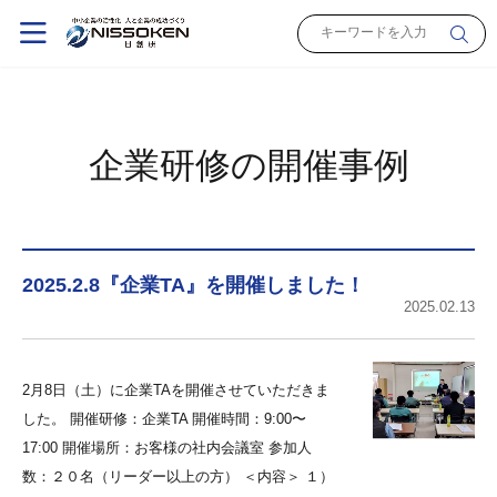
企業研修の開催事例
2025.2.8『企業TA』を開催しました！
2025.02.13
2月8日（土）に企業TAを開催させていただきま
した。 開催研修：企業TA 開催時間：9:00〜
17:00 開催場所：お客様の社内会議室 参加人
数：２０名（リーダー以上の方） ＜内容＞ １）