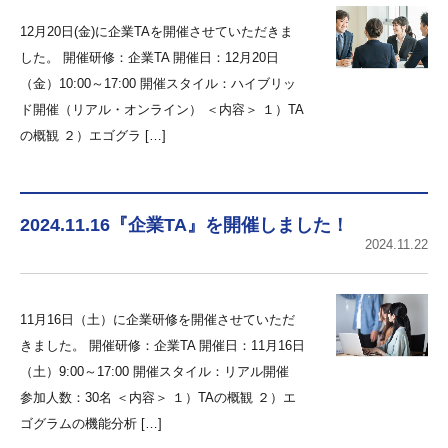
12月20日(金)に企業TAを開催させていただきま
した。 開催研修：企業TA 開催日：12月20日
（金）10:00～17:00 開催スタイル：ハイブリッ
ド開催（リアル・オンライン） ＜内容＞ １）TA
の概観 ２）エゴグラ […]
2024.11.16『企業TA』を開催しました！
2024.11.22
11月16日（土）に企業研修を開催させていただ
きました。 開催研修：企業TA 開催日：11月16日
（土）9:00～17:00 開催スタイル：リアル開催
参加人数：30名 ＜内容＞ １）TAの概観 ２）エ
ゴグラムの機能分析 […]