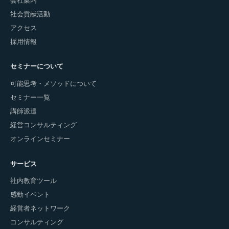
会社案内
社会貢献活動
アクセス
採用情報
セミナーについて
可能思考・メソッドについて
セミナー一覧
講師派遣
経営コンサルティング
オンラインセミナー
サービス
社内教育ツール
感動イベント
経営者ネットワーク
コンサルティング