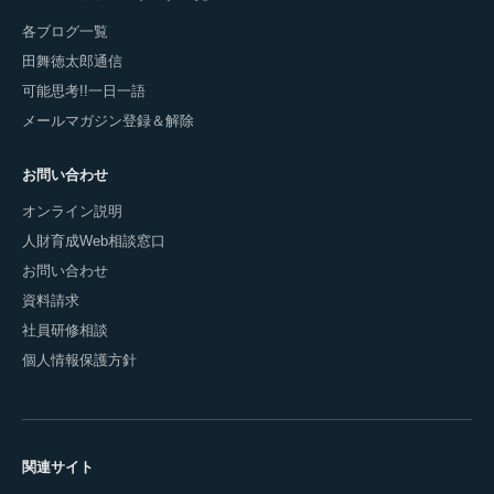
各ブログ一覧
田舞徳太郎通信
可能思考!!一日一語
メールマガジン登録＆解除
お問い合わせ
オンライン説明
人財育成Web相談窓口
お問い合わせ
資料請求
社員研修相談
個人情報保護方針
関連サイト