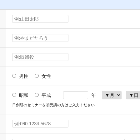
男性
女性
昭和
平成
年
日創研のセミナーを初受講の方はご入力ください