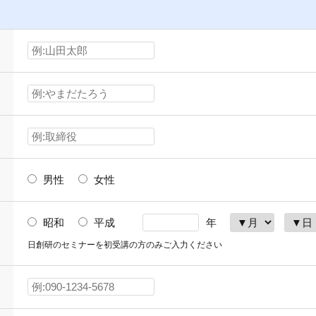
男性
女性
昭和
平成
年
日創研のセミナーを初受講の方のみご入力ください