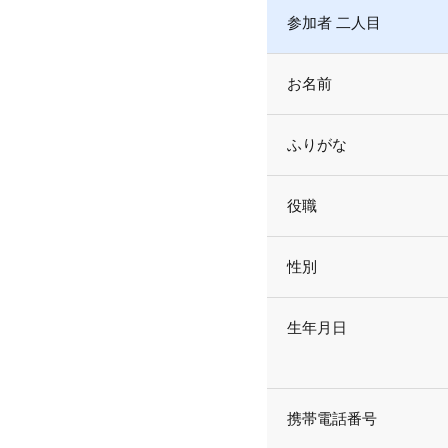
参加者 二人目
お名前
ふりがな
役職
性別
生年月日
携帯電話番号