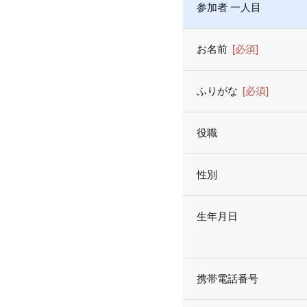
参加者 一人目
お名前
[必須]
ふりがな
[必須]
役職
性別
生年月日
携帯電話番号