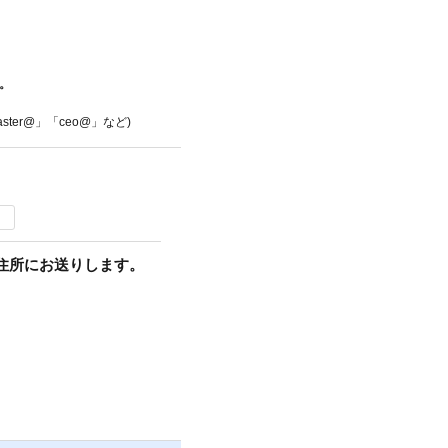
。
ter@」「ceo@」など)
住所にお送りします。