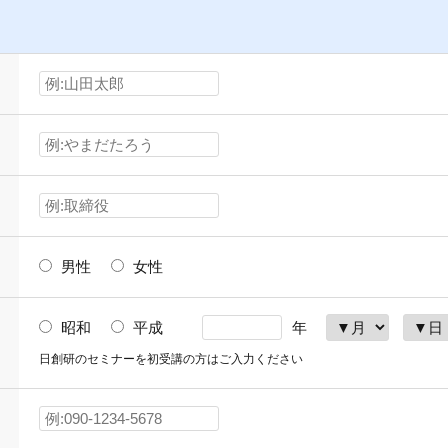
男性
女性
昭和
平成
年
日創研のセミナーを初受講の方はご入力ください