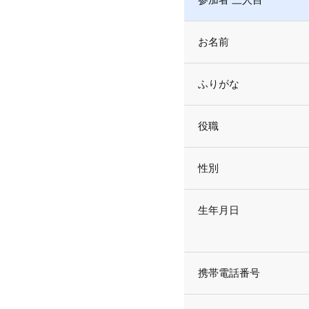
お名前
ふりがな
役職
性別
生年月日
携帯電話番号