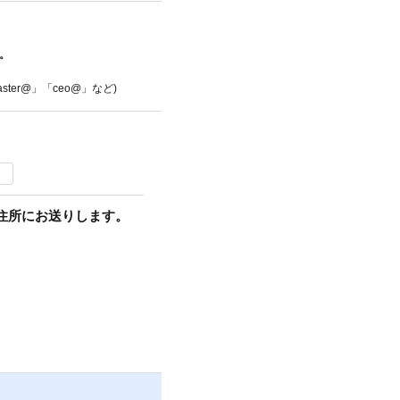
。
ter@」「ceo@」など)
住所にお送りします。