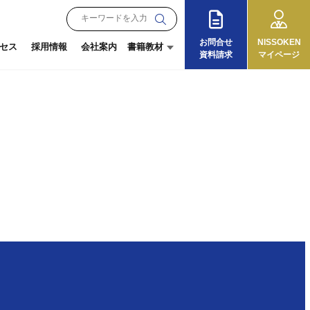
お問合せ
NISSOKEN
セス
採用情報
会社案内
書籍教材
資料請求
マイページ
月刊『理念と経営』
朝礼教材
オンラインショップ
『13の徳目』
ログイン
ご利用ガイド