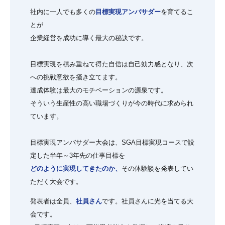
社内に一人でも多くの
目標実現アンバサダー
を育てるこ
とが
企業経営を成功に導く最大の秘訣です。
目標実現を積み重ねて得た自信は自己効力感となり、次
への挑戦意欲を掻き立てます。
達成体験は最大のモチベーションの源泉です。
そういう生産性の高い職場づくりが今の時代に求められ
ています。
目標実現アンバサダー大会は、SGA目標実現コースで設
定した半年～3年先の仕事目標を
どのように実現してきたのか、
その体験談を発表してい
ただく大会です。
発表者は全員、
社員さん
です。社員さんに光を当てる大
会です。