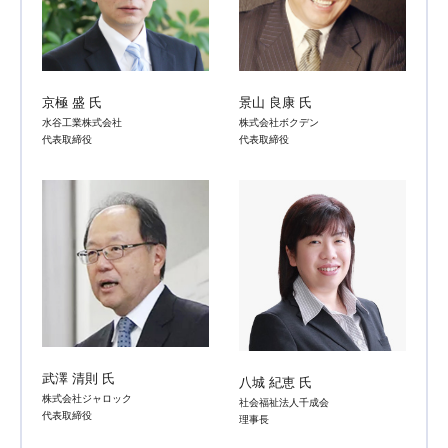
京極 盛 氏
景山 良康 氏
水谷工業株式会社
株式会社ボクデン
代表取締役
代表取締役
武澤 清則 氏
八城 紀恵 氏
株式会社ジャロック
社会福祉法人千成会
代表取締役
理事長