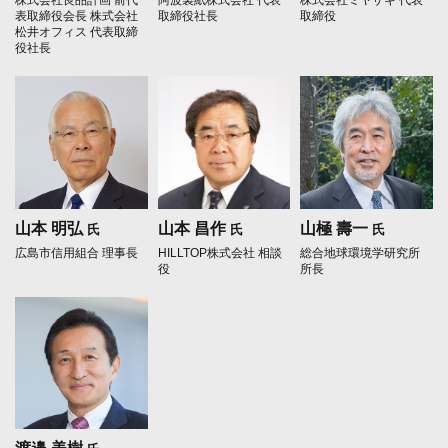
表取締役会長
株式会社
取締役社長
取締役
松井オフィス 代表取締
役社長
山本 明弘
山本 昌作
山極 壽一
氏
氏
氏
広島市信用組合 理事長
HILLTOP株式会社 相談
総合地球環境学研究所
役
所長