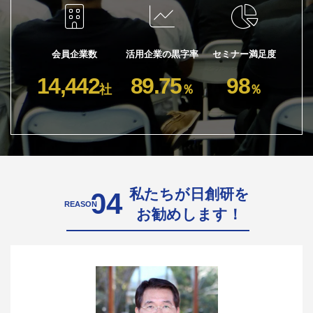
会員企業数
活用企業の黒字率
セミナー満足度
14,442
89.75
98
社
％
％
私たちが日創研を
04
REASON
お勧めします！