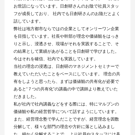
お世話になっています。日創研さんのお陰で社員スタッ
フが成長しており、 社内でも日創研さんのお陰だとよく
話しています。
弊社は地方都市ならではの企業としてオンリーワン企業
を目指しています。社長や幹部が理念や価値観をはっき
りと示し、浸透させ、現場がそれを実践することで、そ
の結果として業績があがることを日創研で学びました。
今はそれを確信、社内でも実践しています。
当社の理念の浸透は、日創研のマネジメントセミナーで
教えていただいたことをベースにしています。 理念の共
有をしようと思ったら、まずは価値観の共有化が必要で
あると“７つの共有化”の講義の中で講師より教えていた
だきました。
私が社内で社内講義などをする際には、特にマルブンの
価値観や私の経営哲学について話すようにしています。
また、経営理念塾で学んだことですが、経営理念を因数
分解して、様々な部門の理念や方針に落とし込みまし
た。細かく分解することで、 より社員やスタッフには具