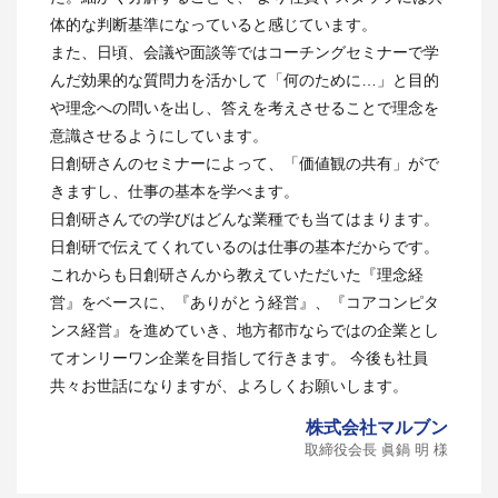
体的な判断基準になっていると感じています。
また、日頃、会議や面談等ではコーチングセミナーで学
んだ効果的な質問力を活かして「何のために…」と目的
や理念への問いを出し、答えを考えさせることで理念を
意識させるようにしています。
日創研さんのセミナーによって、「価値観の共有」がで
きますし、仕事の基本を学べます。
日創研さんでの学びはどんな業種でも当てはまります。
日創研で伝えてくれているのは仕事の基本だからです。
これからも日創研さんから教えていただいた『理念経
営』をベースに、『ありがとう経営』、『コアコンピタ
ンス経営』を進めていき、地方都市ならではの企業とし
てオンリーワン企業を目指して行きます。 今後も社員
共々お世話になりますが、よろしくお願いします。
株式会社マルブン
取締役会長 眞鍋 明 様