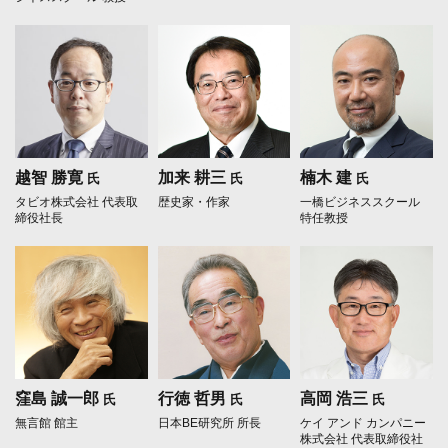
越智 勝寛
加来 耕三
楠木 建
氏
氏
氏
タビオ株式会社 代表取
歴史家・作家
一橋ビジネススクール
締役社長
特任教授
窪島 誠一郎
行徳 哲男
高岡 浩三
氏
氏
氏
無言館 館主
日本BE研究所 所長
ケイ アンド カンパニー
株式会社 代表取締役社