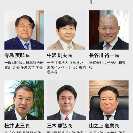
長
寺島 実郎
中沢 則夫
長谷川 裕一
氏
氏
氏
一般財団法人日本総合研
一般社団法人 うめきた
株式会社はせがわ 相談
究所 会長
多摩大学 学長
未来イノベーション機構
役
理事長
松井 忠三
三木 康弘
山之上 道廣
氏
氏
氏
株式会社良品計画 前代
阿波製紙株式会社 代表
株式会社ミヤザキ 代表