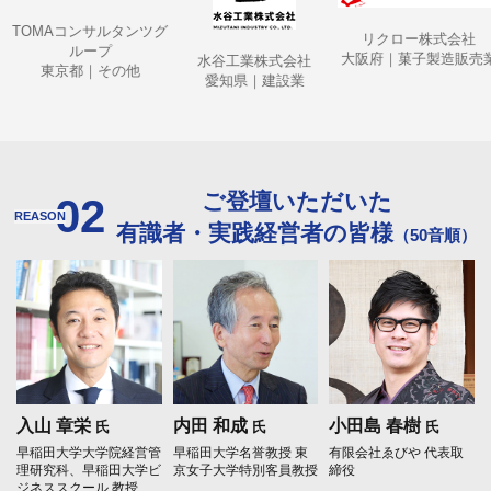
OMAコンサルタンツグ
リクロー株式会社
ループ
大阪府｜菓子製造販売業
水谷工業株式会社
東京都｜その他
愛知県｜建設業
ご登壇いただいた
02
REASON
有識者・実践経営者の皆様
（50音順）
入山 章栄
内田 和成
小田島 春樹
氏
氏
氏
早稲田大学大学院経営管
早稲田大学名誉教授
東
有限会社ゑびや 代表取
理研究科、早稲田大学ビ
京女子大学特別客員教授
締役
ジネススクール 教授