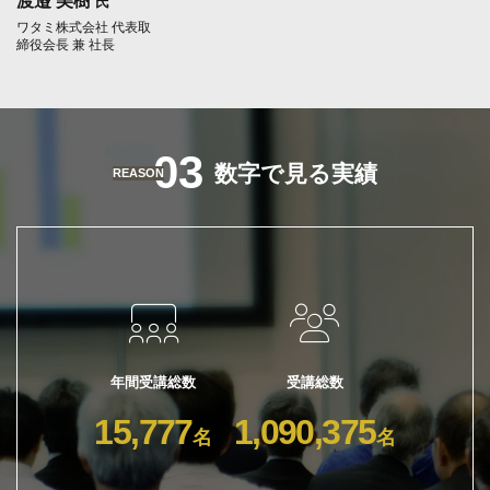
渡邉 美樹
氏
ワタミ株式会社 代表取
締役会長 兼 社長
03
数字で見る実績
REASON
年間受講総数
受講総数
15,777
1,090,375
名
名