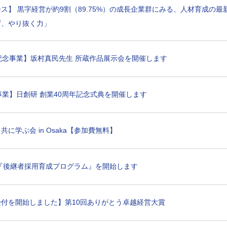
ス】 黒字経営が約9割（89.75%）の成長企業群にみる、人材育成の
ず、やり抜く力」
記念事業】坂村真民先生 所蔵作品展示会を開催します
事業】日創研 創業40周年記念式典を開催します
に学ぶ会 in Osaka【参加費無料】
り『後継者採用育成プログラム』を開始します
付を開始しました】第10回ありがとう卓越経営大賞