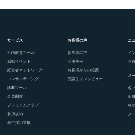
サービス
お客様の声
ニ
社内教育ツール
参加者の声
イ
感動イベント
活用事例
お
経営者ネットワーク
お客様からの推薦
メ
コンサルティング
受講生インタビュー
診断ツール
各
会員制度
田
プレミアムクラブ
可能
参加規約
メ
高卒採用支援