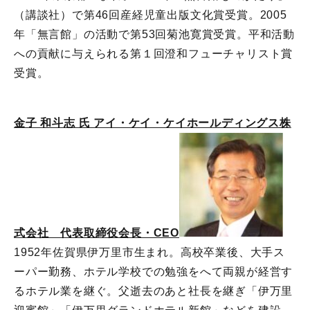
（講談社）で第46回産経児童出版文化賞受賞。2005
年「無言館」の活動で第53回菊池寛賞受賞。平和活動
への貢献に与えられる第１回澄和フューチャリスト賞
受賞。
金子 和斗志 氏 アイ・ケイ・ケイホールディングス株
式会社 代表取締役会長・CEO
1952年佐賀県伊万里市生まれ。高校卒業後、大手ス
ーパー勤務、ホテル学校での勉強をへて両親が経営す
るホテル業を継ぐ。父逝去のあと社長を継ぎ「伊万里