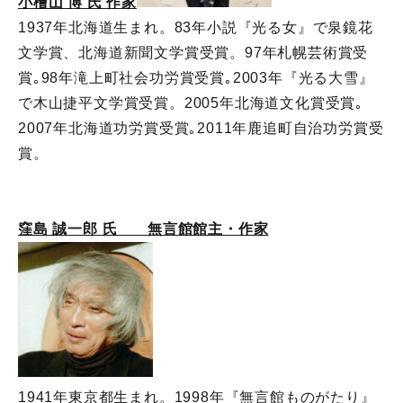
小檜山 博 氏 作家
1937年北海道生まれ。83年小説『光る女』で泉鏡花
文学賞、北海道新聞文学賞受賞。97年札幌芸術賞受
賞｡98年滝上町社会功労賞受賞｡2003年『光る大雪』
で木山捷平文学賞受賞。2005年北海道文化賞受賞｡
2007年北海道功労賞受賞｡2011年鹿追町自治功労賞受
賞。
窪島 誠一郎 氏 無言館館主・作家
1941年東京都生まれ。1998年『無言館ものがたり』