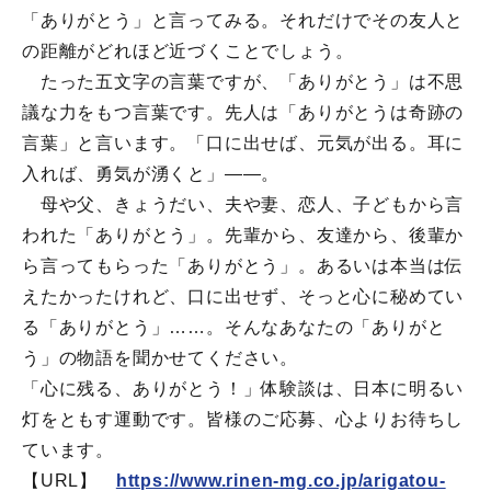
「ありがとう」と言ってみる。それだけでその友人と
の距離がどれほど近づくことでしょう。
たった五文字の言葉ですが、「ありがとう」は不思
議な力をもつ言葉です。先人は「ありがとうは奇跡の
言葉」と言います。「口に出せば、元気が出る。耳に
入れば、勇気が湧くと」――。
母や父、きょうだい、夫や妻、恋人、子どもから言
われた「ありがとう」。先輩から、友達から、後輩か
ら言ってもらった「ありがとう」。あるいは本当は伝
えたかったけれど、口に出せず、そっと心に秘めてい
る「ありがとう」……。そんなあなたの「ありがと
う」の物語を聞かせてください。
「心に残る、ありがとう！」体験談は、日本に明るい
灯をともす運動です。皆様のご応募、心よりお待ちし
ています。
【URL】
https://www.rinen-mg.co.jp/arigatou-