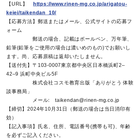
【URL】
https://www.rinen-mg.co.jp/arigatou-
keiei/taikendan_10/
【応募方法】郵送またはメール、公式サイトの応募フ
ォーム
→→→→→
郵送の場合、記載はボールペン、万年筆、
鉛筆(鉛筆をご使用の場合は濃いめのもの)でお願いし
ます。尚、応募原稿は返却いたしません。
【送付先】〒103-0007東京都中央区日本橋浜町2‒
42‒9 浜町中央ビル5F
→→→→→
株式会社コスモ教育出版「ありがとう 体験
談事務局」
→→→→→
メール: taikendan@rinen-mg.co.jp
【締切】2024年10月31日（郵送の場合は当日消印有
効）
【記入事項】氏名、住所、電話番号(携帯も可)、年齢
を必ずご記入ください。