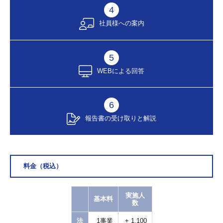
4
社員様への案内
5
WEBによる回答
6
報告書の受け取りと解説
料金（税込）
実施人
基本料
数
法
1事業
+ 1,100