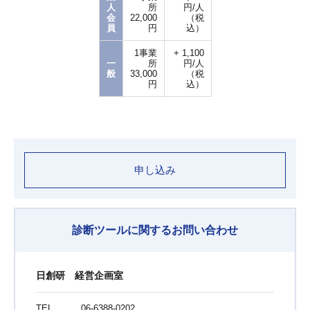
人
所
円/人
会
22,000
（税
員
円
込）
1事業
+ 1,100
一
所
円/人
般
33,000
（税
円
込）
申し込み
診断ツールに関するお問い合わせ
日創研 経営企画室
TEL
06-6388-0202