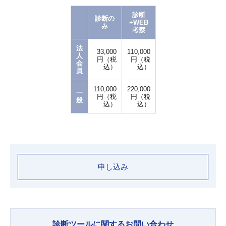
診断
診断の
+WEB
み
考察
法
33,000
110,000
人
円（税
円（税
会
込）
込）
員
110,000
220,000
一
円（税
円（税
般
込）
込）
申し込み
診断ツールに関するお問い合わせ