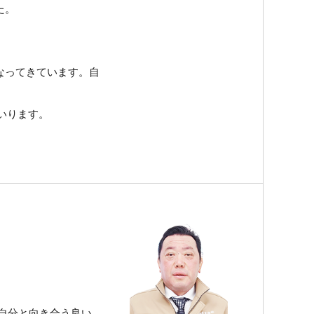
た。
なってきています。自
いります。
自分と向き合う良い