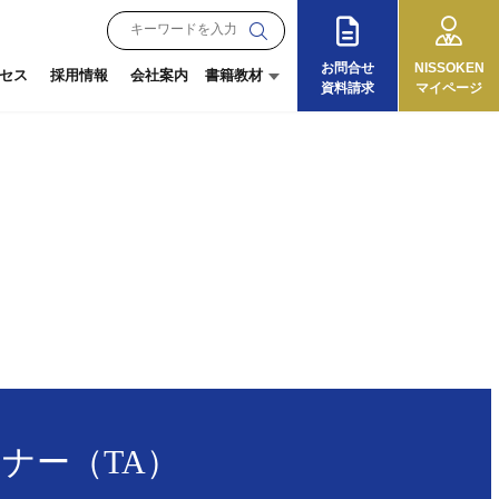
お問合せ
NISSOKEN
セス
採用情報
会社案内
書籍教材
資料請求
マイページ
月刊『理念と経営』
朝礼教材
オンラインショップ
『13の徳目』
ログイン
ご利用ガイド
ナー（TA）