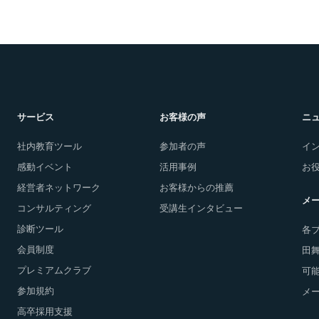
サービス
お客様の声
ニ
社内教育ツール
参加者の声
イ
感動イベント
活用事例
お
経営者ネットワーク
お客様からの推薦
メ
コンサルティング
受講生インタビュー
診断ツール
各
会員制度
田
プレミアムクラブ
可能
参加規約
メ
高卒採用支援