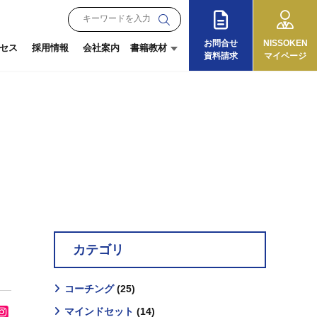
お問合せ
NISSOKEN
セス
採用情報
会社案内
書籍教材
資料請求
マイページ
月刊『理念と経営』
朝礼教材
オンラインショップ
『13の徳目』
ログイン
ご利用ガイド
カテゴリ
コーチング
(25)
マインドセット
(14)