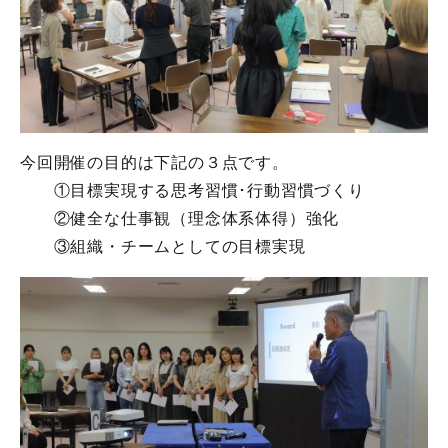
今回開催の目的は下記の３点です。
①目標実現する思考習慣･行動習慣づくり
②健全な仕事観（理念体系体得）強化
③組織・チームとしての目標実現