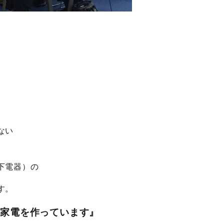
」
ない
。
下電器）の
す。
て家電を作っています』