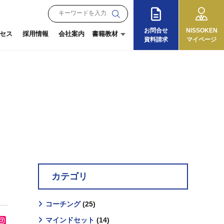
お問合せ
NISSOKEN
セス
採用情報
会社案内
書籍教材
資料請求
マイページ
月刊『理念と経営』
朝礼教材
オンラインショップ
『13の徳目』
ログイン
ご利用ガイド
カテゴリ
コーチング
(25)
マインドセット
(14)