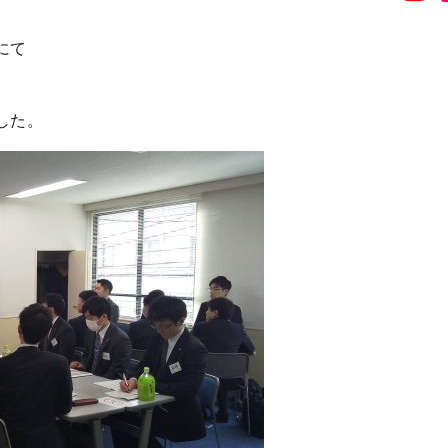
にて
した。