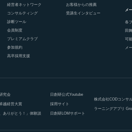
経営者ネットワーク
お客様からの推薦
メ
コンサルティング
受講生インタビュー
診断ツール
各
会員制度
田
プレミアムクラブ
可能
参加規約
メ
高卒採用支援
研究会
日創研公式Youtube
株式会社CODコンサ
卓越経営大賞
採用サイト
ラーニングアプリ Growth
、ありがとう！」体験談
日創研LOMサポート