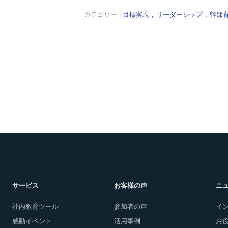
カテゴリー |
目標実現
リーダーシップ
幹部
サービス
お客様の声
ニ
社内教育ツール
参加者の声
イ
感動イベント
活用事例
お