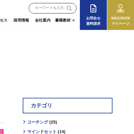
お問合せ
NISSOKEN
セス
採用情報
会社案内
書籍教材
資料請求
マイページ
月刊『理念と経営』
朝礼教材
オンラインショップ
『13の徳目』
ログイン
ご利用ガイド
カテゴリ
コーチング
(25)
マインドセット
(14)