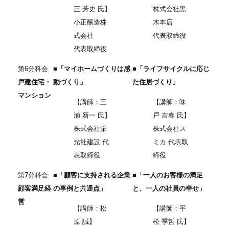
正 芳史 氏】
株式会社黒
小正醸造株
木本店
式会社
代表取締役
代表取締役
第6分科会
■「マイホームづくりは感
■「ライフサイクルに応じ
戸建住宅・
動づくり」
た住居づくり」
マンション
【講師：三
【講師：味
浦 新一 氏】
戸 吉春 氏】
株式会社栄
株式会社ス
光社建設 代
ミカ 代表取
表取締役
締役
第7分科会
■「顧客に支持される企業
■「一人のお客様の満足
顧客満足経
の事例と共通点」
と、一人の社員の幸せ」
営
【講師：松
【講師：平
原 誠】
松 季哲 氏】