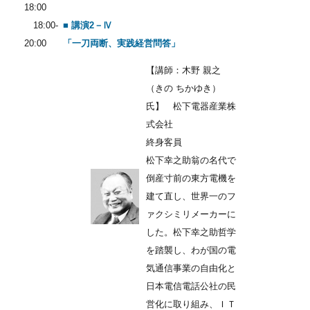
18:00
18:00-
■ 講演2－Ⅳ
20:00
「一刀両断、実践経営問答」
【講師：木野 親之
（きの ちかゆき）
氏】 松下電器産業株
式会社
終身客員
松下幸之助翁の名代で
倒産寸前の東方電機を
建て直し、世界一のフ
ァクシミリメーカーに
した。松下幸之助哲学
を踏襲し、わが国の電
気通信事業の自由化と
日本電信電話公社の民
営化に取り組み、ＩＴ