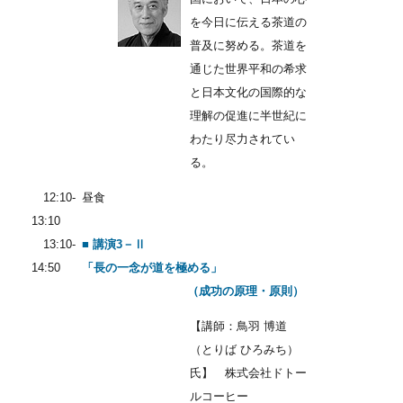
を今日に伝える茶道の
普及に努める。茶道を
通じた世界平和の希求
と日本文化の国際的な
理解の促進に半世紀に
わたり尽力されてい
る。
12:10-
昼食
13:10
13:10-
■ 講演3－Ⅱ
14:50
「長の一念が道を極める」
（成功の原理・原則）
【講師：鳥羽 博道
（とりば ひろみち）
氏】 株式会社ドトー
ルコーヒー