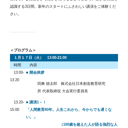
認識する3日間。新年のスタートにふさわしい講演をご体験くだ
さい。
＜プログラム＞
１月１７日（火） 13:00-21:00
時間
内容
13:00-
■ 開会挨拶
13:20
田舞 徳太郎 株式会社日本創造教育研究
所 代表取締役 大会実行委員長
13:20-
■ 講演1－Ⅰ
15:00
「人間教育80年。人生これから、今からでも遅くな
い。」
（100歳を超えた人が語る強烈な人