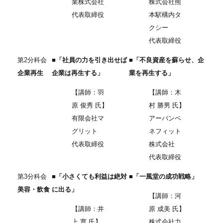
業株式会社
株式会社熊
代表取締役
本駅構内タ
クシー
代表取締役
第2分科会
■「社員の力を引き出せば
■「不良資産を蘇らせ、企
企業再生
企業は再生する」
業を再生する」
【講師：羽
【講師：木
原 俊秀 氏】
村 勝男 氏】
有限会社マ
アーバンベ
グリット
ネフィット
代表取締役
株式会社
代表取締役
第3分科会
■「小さくても利益は絶対
■「一風堂の成功戦略」
美容・飲食
に出る」
【講師：河
【講師：井
原 成美 氏】
上 寛 氏】
株式会社力