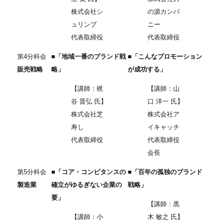
株式会社シ
の源カンパ
ュリンプ
ニー
代表取締役
代表取締役
第4分科会
■「地域一番のブランド戦
■「こんなプロモーション
販売戦略
略」
が成功する」
【講師：梶
【講師：山
谷 晋弘 氏】
口 洋一 氏】
株式会社芝
株式会社ア
寿し
イキャッチ
代表取締役
代表取締役
会長
第5分科会
■「コア・コンピタンスの
■「百年の孤独のブランド
製造業
確立がゆるぎない企業の
戦略」
要」
【講師：黒
【講師：小
木 敏之 氏】