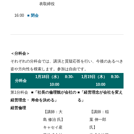
表取締役
16:00
■ 閉会
＜分科会＞
それぞれの分科会では、講演と質疑応答を行い、今後のあるべき
姿や方向性を模索します。参加は自由です。
1月18日（水） 8:30-
1月19日（木） 8:30-
分科会
10:00
10:00
第1分科会
■「社長の倫理観が会社の
■「経営理念が会社を変え
経営理念・
寿命を決める」
る」
経営倫理
【講師：大
【講師：稲
島 修治 氏】
葉 伸一郎
キャセイ産
氏】