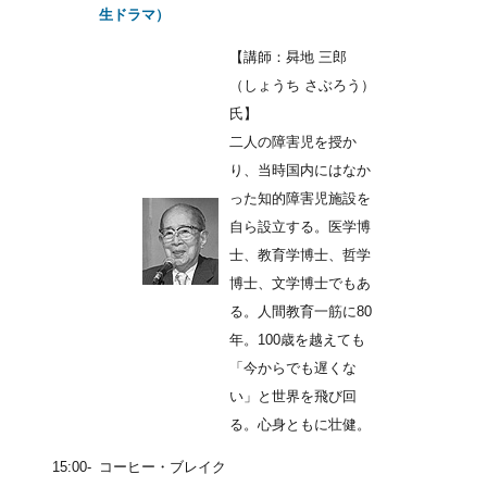
生ドラマ）
【講師：曻地 三郎
（しょうち さぶろう）
氏】
二人の障害児を授か
り、当時国内にはなか
った知的障害児施設を
自ら設立する。医学博
士、教育学博士、哲学
博士、文学博士でもあ
る。人間教育一筋に80
年。100歳を越えても
「今からでも遅くな
い」と世界を飛び回
る。心身ともに壮健。
15:00-
コーヒー・ブレイク