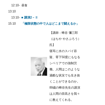
12:10-
昼食
13:10
13:10-
■ 講演2－Ⅱ
15:10
「極限状態の中で人はどこまで闘えるか」
【講師：蜂谷 彌三郎
（はちや やさぶろう）
氏】
寝耳に水のスパイ容
疑、零下50度にもなる
シベリアでの強制労
働。人間はこのような
過酷な状況でも生き抜
くことができるのか。
89歳の蜂谷先生の講演
は人間の崇高さを我々
に教えてくれる。