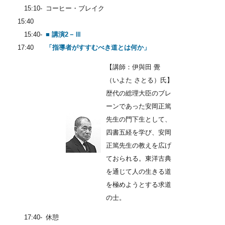
15:10-
コーヒー・ブレイク
15:40
15:40-
■ 講演2－Ⅲ
17:40
「指導者がすすむべき道とは何か」
【講師：伊與田 覺
（いよた さとる）氏】
歴代の総理大臣のブレ
ーンであった安岡正篤
先生の門下生として、
四書五経を学び、安岡
正篤先生の教えを広げ
ておられる。東洋古典
を通じて人の生きる道
を極めようとする求道
の士。
17:40-
休憩