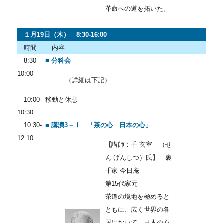
革命への道を拓いた。
１月19日（木） 8:30-16:00
時間
内容
8:30-
■ 分科会
10:00
（詳細は下記）
10:00-
移動と休憩
10:30
10:30-
■ 講演3－Ⅰ 「茶の心 日本の心」
12:10
【講師：千 玄室 （せ
ん げんしつ）氏】 裏
千家 今日庵
第15代家元
茶道の境地を極めると
ともに、広く世界の各
国において、日本の心