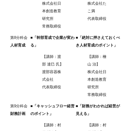
株式会社日
株式会社た
本創造教育
こ満
研究所
代表取締役
常務取締役
第8分科会
■「幹部育成で企業が変わ
■「絶対に押さえておくべ
人材育成
る」
き人材育成のポイント」
【講師：渡
【講師：檜
部 達巳 氏】
山 治】
渡部容器株
株式会社日
式会社
本創造教育
代表取締役
研究所
常務取締役
第9分科会
■「キャッシュフロー経営
■「財務がわかれば経営が
財務計画
のポイント」
見える」
【講師：村
【講師：村