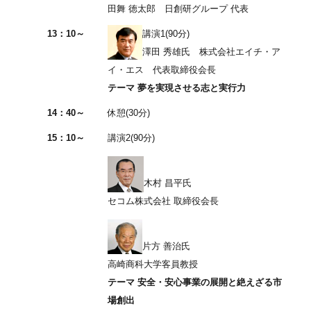
田舞 徳太郎 日創研グループ 代表
13：10～
講演1(90分)
澤田 秀雄氏 株式会社エイチ・ア
イ・エス 代表取締役会長
テーマ 夢を実現させる志と実行力
14：40～
休憩(30分)
15：10～
講演2(90分)
木村 昌平氏
セコム株式会社 取締役会長
片方 善治氏
高崎商科大学客員教授
テーマ 安全・安心事業の展開と絶えざる市
場創出