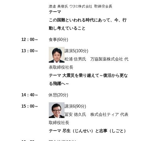
テーマ
この国難といわれる時代にあって、今、行
動し考えていること
12：00～
食事(60分)
13：00～
講演5(100分)
松浦 信男氏 万協製薬株式会社 代
表取締役社長
テーマ 大震災を乗り越えて～復活から更な
る飛躍へ～
14：40～
休憩(20分)
15：00～
講演6(90分)
冨安 徳久氏 株式会社ティア 代表
取締役社長
テーマ 尽生（じんせい）と志事（しごと）