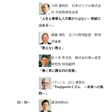
小田 兼利氏 日本ポリグル株式会
社 代表取締役会長
「人生も事業も八方塞がりはない～突破口
はある～」
権藤 博氏 元プロ野球監督・野球
評論家
「教えない教え」
佐々木 常夫氏 株式会社東レ経営
研究所 特別顧問
「働く君に贈る25の言葉」
「Tsujiguchiイズム ～未来への挑
戦～」
10：30～
講演4(90分)