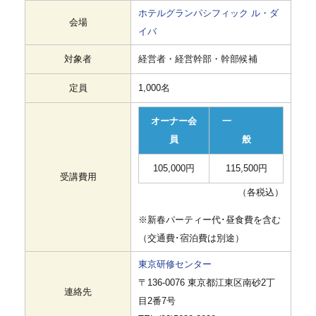
ホテルグランパシフィック ル・ダ
会場
イバ
対象者
経営者・経営幹部・幹部候補
定員
1,000名
オーナー会
一
員
般
105,000円
115,500円
受講費用
（各税込）
※新春パーティー代･昼食費を含む
（交通費･宿泊費は別途）
東京研修センター
〒136-0076 東京都江東区南砂2丁
連絡先
目2番7号