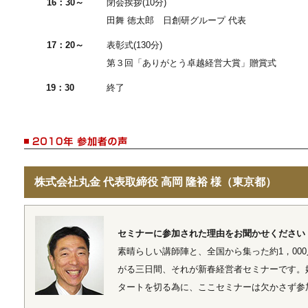
16：30～
閉会挨拶(10分)
田舞 徳太郎 日創研グループ 代表
17：20～
表彰式(130分)
第３回「ありがとう卓越経営大賞」贈賞式
19：30
終了
株式会社丸金 代表取締役 高岡 隆裕 様（東京都）
セミナーに参加された理由をお聞かせください
素晴らしい講師陣と、全国から集った約1，00
がる三日間、それが新春経営者セミナーです。
タートを切る為に、ここセミナーは欠かさず参