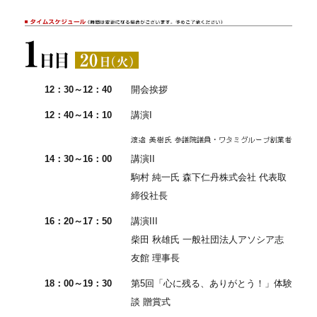
12：30～12：40
開会挨拶
12：40～14：10
講演I
14：30～16：00
講演II
駒村 純一氏 森下仁丹株式会社 代表取
締役社長
16：20～17：50
講演III
柴田 秋雄氏 一般社団法人アソシア志
友館 理事長
18：00～19：30
第5回「心に残る、ありがとう！」体験
談 贈賞式