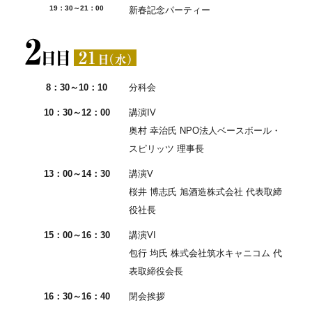
19：30～21：00
新春記念パーティー
8：30～10：10
分科会
10：30～12：00
講演IV
奥村 幸治氏 NPO法人ベースボール・
スピリッツ 理事長
13：00～14：30
講演V
桜井 博志氏 旭酒造株式会社 代表取締
役社長
15：00～16：30
講演VI
包行 均氏 株式会社筑水キャニコム 代
表取締役会長
16：30～16：40
閉会挨拶