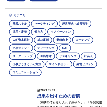
カテゴリ
営業スキル
マーケティング
経営理念・経営哲学
採用・定着
働き方
イノベーション
人的資本経営
成功事例
業績向上
コーチング
マネジメント
ティーチング
OJT
リーダーシップ
可能思考
リスキリング
社会人
仕事がうまくいく方法
マインドセット
経営ビジョン
コミュニケーション
2023.05.09
成果を出すための習慣
「運動習慣を取り入れて痩せたい」「学習習慣