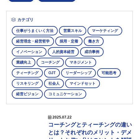
カテゴリ
仕事がうまくいく方法
営業スキル
マーケティング
経営理念・経営哲学
採用・定着
働き方
イノベーション
人的資本経営
成功事例
業績向上
コーチング
マネジメント
ティーチング
OJT
リーダーシップ
可能思考
リスキリング
社会人
マインドセット
経営ビジョン
コミュニケーション
2025.07.22
コーチングとティーチングの違い
とは？それぞれのメリット・デメ