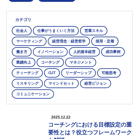
カテゴリ
社会人
仕事がうまくいく方法
営業スキル
マーケティング
経営理念・経営哲学
採用・定着
働き方
イノベーション
人的資本経営
成功事例
業績向上
コーチング
マネジメント
ティーチング
OJT
リーダーシップ
可能思考
リスキリング
マインドセット
経営ビジョン
コミュニケーション
2025.12.22
コーチングにおける目標設定の重
要性とは？役立つフレームワーク