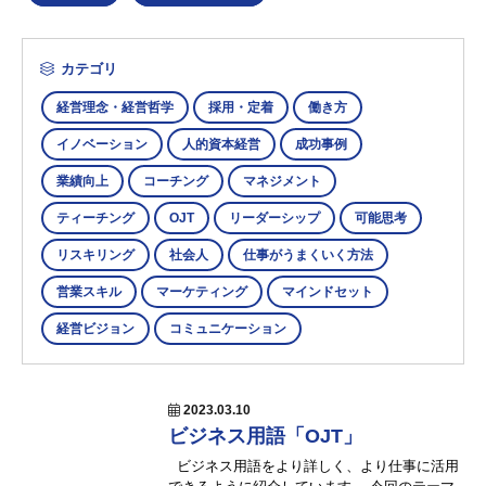
カテゴリ
経営理念・経営哲学
採用・定着
働き方
イノベーション
人的資本経営
成功事例
業績向上
コーチング
マネジメント
ティーチング
OJT
リーダーシップ
可能思考
リスキリング
社会人
仕事がうまくいく方法
営業スキル
マーケティング
マインドセット
経営ビジョン
コミュニケーション
2023.03.10
ビジネス用語「OJT」
ビジネス用語をより詳しく、より仕事に活用