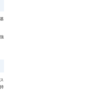
基
強
ス
持