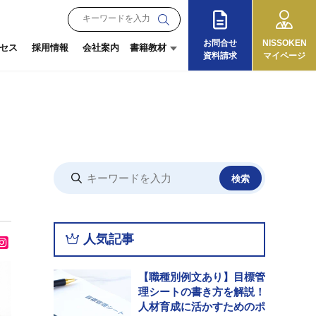
お問合せ
NISSOKEN
セス
採用情報
会社案内
書籍教材
資料請求
マイページ
月刊『理念と経営』
朝礼教材
オンラインショップ
『13の徳目』
ログイン
ご利用ガイド
人気記事
【職種別例文あり】目標管
理シートの書き方を解説！
人材育成に活かすためのポ