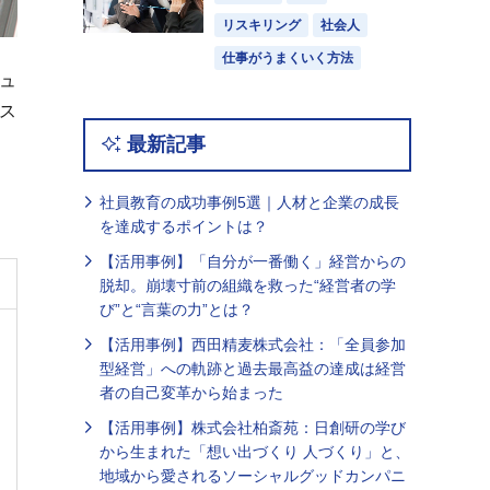
リスキリング
社会人
仕事がうまくいく方法
ュ
ス
最新記事
リ
社員教育の成功事例5選｜人材と企業の成長
を達成するポイントは？
【活用事例】「自分が一番働く」経営からの
脱却。崩壊寸前の組織を救った“経営者の学
び”と“言葉の力”とは？
【活用事例】西田精麦株式会社：「全員参加
型経営」への軌跡と過去最高益の達成は経営
者の自己変革から始まった
【活用事例】株式会社柏斎苑：日創研の学び
から生まれた「想い出づくり 人づくり」と、
地域から愛されるソーシャルグッドカンパニ