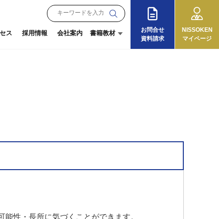
お問合せ
NISSOKEN
セス
採用情報
会社案内
書籍教材
資料請求
マイページ
月刊『理念と経営』
朝礼教材
オンラインショップ
『13の徳目』
ログイン
ご利用ガイド
可能性・長所に気づくことができます。