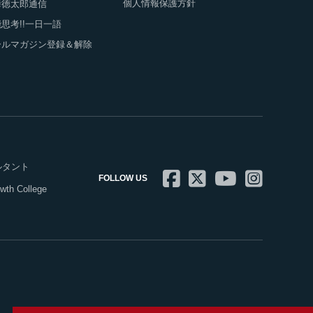
個人情報保護方針
舞徳太郎通信
思考!!一日一語
ールマガジン登録＆解除
ルタント
FOLLOW US
 College