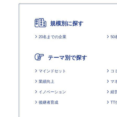
規模別に探す
20名までの企業
5
テーマ別で探す
マインドセット
コ
業績向上
マ
イノベーション
経
後継者育成
TT