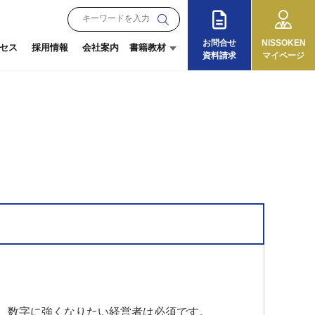
お問合せ
NISSOKEN
セス
採用情報
会社案内
書籍教材
資料請求
マイページ
月刊『理念と経営』
朝礼教材
オンラインショップ
『13の徳目』
ログイン
ご利用ガイド
。数字に強くなりたい経営者は必須です。